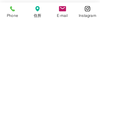
治験
Phone
住所
E-mail
Instagram
インスタ
メディア・YouTube出演
業績
コメント
休診日
医院からのお知らせ
年末年始休診のお知らせ
京都コルネアク
コメントを追加…
検査
健診
加齢黄斑変性
TEL
048-788-1204
結膜炎
医療法人大宮はまだ眼科西口分院
〒330-0854
湿潤療法
埼玉県さいたま市大宮区桜木町1-169-1
FAX
048-788-1214
斜視弱視外来
Copyright© OMIYA HAMADA EYE CLINIC
サプリメント
ALL RIGHTS RESERVED. 2015.