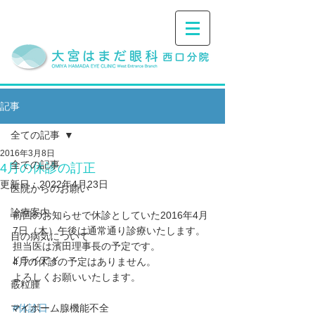
記事
全ての記事
2016年3月8日
全ての記事
4月の休診の訂正
更新日：
2022年4月23日
医院からのお願い
診療案内
前回のお知らせで休診としていた2016年4月
7日（木）午後は通常通り診療いたします。
目の病気について
担当医は濱田理事長の予定です。
ドライアイ
4月の休診の予定はありません。
よろしくお願いいたします。
霰粒腫
マイボーム腺機能不全
#休診日