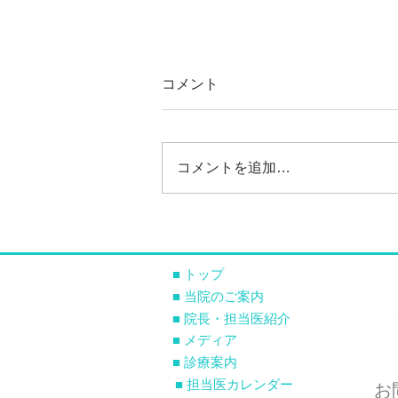
コメント
冬のドライアイ
コメントを追加…
■ トップ
■ 当院のご案内
■ 院長・担当医紹介
■ メディア
■ 診療案内
■ 担当医カレンダー
お