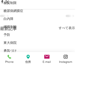
糖質制限
糖尿病網膜症
白内障
網膜剥離
すべて表示
最新記事
予防
東大病院
勇気づけ
職員募集
Phone
住所
E-mail
Instagram
新型コロナウイルス
電話再診
大宮はまだ眼科西口分院
三橋コンタク堂西口営業所
2026年アーカイブ