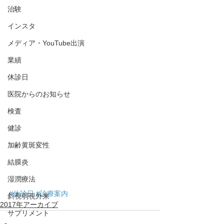
治験
インスタ
メディア・YouTube出演
業績
休診日
医院からのお知らせ
検査
健診
加齢黄斑変性
結膜炎
湿潤療法
#休診日
#診療案内
斜視弱視外来
2017年アーカイブ
サプリメント