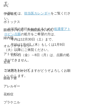
す。
IPL
⇒詳しくは、
担当医カレンダー
をご覧くださ
学会研究
い。
ボトックス
　※近視の進行をおさえるための
低濃度アト
眼瞼けいれん・片側顔面けいれん
ロピン点眼
の処方をご希望の方は、
緑内障
　　年内は12月30日（土）まで、
　　年始は1月4日（木）もしくは1月9日
オルソケラトロジー
（火）以降にご来院ください。
アトロピン
　　1月5日（金）～8日（月）は、点眼の処
方ができません。
近視
コンタクトレンズ
ご迷惑をおかけしますがどうぞよろしくお願
いいたします。
眼瞼下垂
アレルギー
花粉症
プラケニル