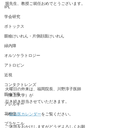
堀先生、教授ご就任おめでとうございます。
IPL
学会研究
ボトックス
眼瞼けいれん・片側顔面けいれん
緑内障
オルソケラトロジー
アトロピン
近視
コンタクトレンズ
火曜日の外来は、福岡院長、川野淳子医師
眼瞼下垂
（東京大学）が
引き続き担当させていただきます。
アレルギー
花粉症
⇒
担当医カレンダー
をご覧ください。
プラケニル
ご迷惑をおかけしますがどうぞよろしくお願