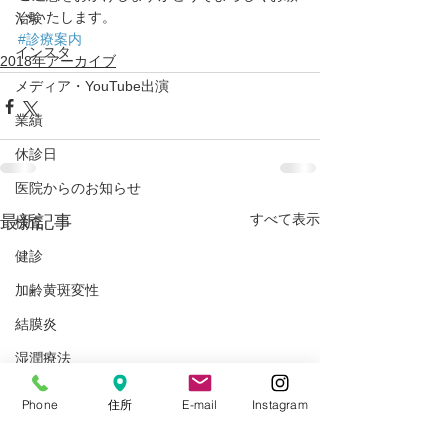
いいたします。
治験
#診療案内
インスタ
2018年アーカイブ
メディア・YouTube出演
業績
休診日
医院からのお知らせ
すべて表示
最新記事
検査
健診
加齢黄斑変性
結膜炎
湿潤療法
斜視弱視外来
Phone
住所
E-mail
Instagram
サプリメント