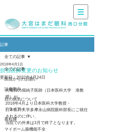
記事
全ての記事
2018年4月1日
全ての記事
担当医師変更のお知らせ
更新日：
2022年4月24日
医院からのお願い
診療案内
火曜日の堀純子医師（日本医科大学　准教
授）が、
目の病気について
2018年4月より日本医科大学教授・
ドライアイ
日本医科大学多摩永山病院眼科部長にご就任
されるのに伴い、
霰粒腫
当院での外来は3月で終了となります。
マイボーム腺機能不全