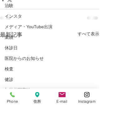
治験
インスタ
メディア・YouTube出演
すべて表示
最新記事
業績
休診日
医院からのお知らせ
検査
健診
加齢黄斑変性
結膜炎
Phone
住所
E-mail
Instagram
湿潤療法
斜視弱視外来
サプリメント