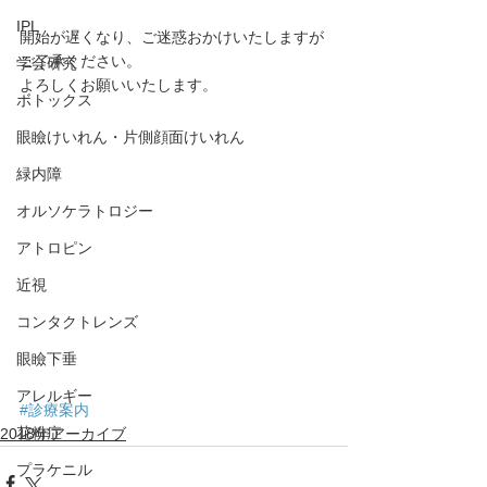
IPL
開始が遅くなり、ご迷惑おかけいたしますが
ご了承ください。
学会研究
よろしくお願いいたします。
ボトックス
眼瞼けいれん・片側顔面けいれん
緑内障
オルソケラトロジー
アトロピン
近視
コンタクトレンズ
眼瞼下垂
アレルギー
#診療案内
花粉症
2018年アーカイブ
プラケニル