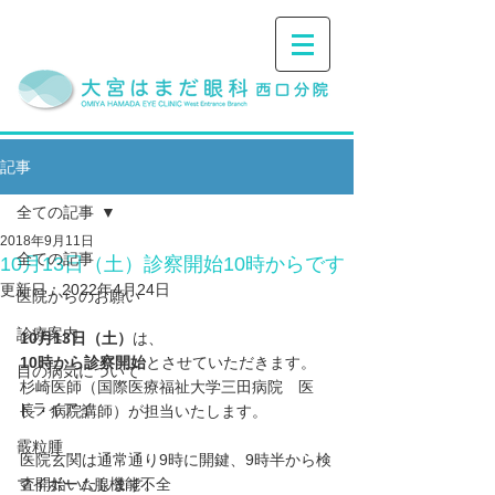
記事
全ての記事
2018年9月11日
全ての記事
10月13日（土）診察開始10時からです
更新日：
2022年4月24日
医院からのお願い
診療案内
10月13日（土）
は、
10時から診察開始
とさせていただきます。
目の病気について
杉崎医師（国際医療福祉大学三田病院　医
ドライアイ
長・病院講師）が担当いたします。
霰粒腫
医院玄関は通常通り9時に開鍵、9時半から検
マイボーム腺機能不全
査開始いたします。