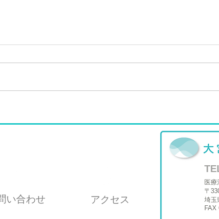
お子さんの病気でお悩みのお
駐車
母さんお父さんへ～めざせ★
お知
勇気づけ医院
TE
医療
〒33
問い合わせ
アクセス
埼玉
FAX 