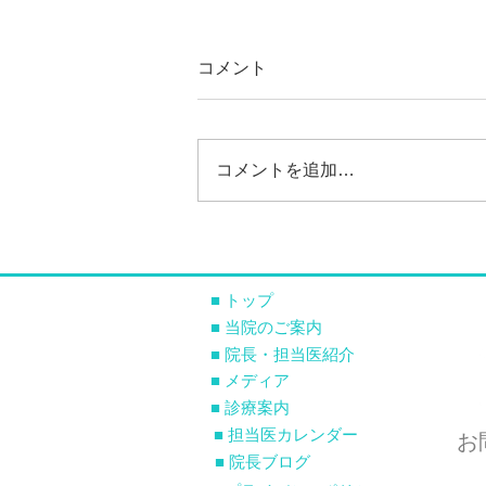
コメント
コメントを追加…
日帰り白内障手術ご希望の方
へ 術前検査ができるように
なりました
■ トップ
■ 当院のご案内
■ 院長・担当医紹介
■ メディア
■ 診療案内
■ 担当医カレンダー
お
■ 院長ブログ