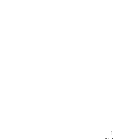
　　　　↑