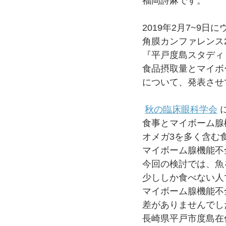
福岡詩麻です。
2019年2月7~9
角膜カンファレンス2
『平戸度島スタディ（
食品摂取量とマイボ
について、発表させ
秋の臨床眼科学会
 
食事とマイボーム腺
オメガ3を多く含む
マイボーム腺機能不
今回の検討では、魚
少ししか食べない人
マイボーム腺機能不
差がありませんでし
長崎県平戸市度島在