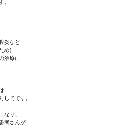
す。
膜炎など
ために
の治療に
は
対してです。
になり、
患者さんが