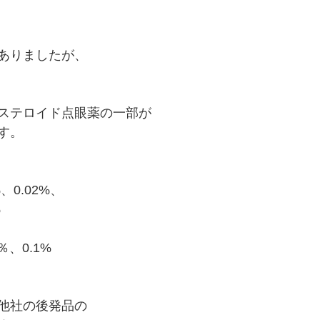
ありましたが、
ステロイド点眼薬の一部が
す。
、0.02%、
%
％、0.1%
他社の後発品の