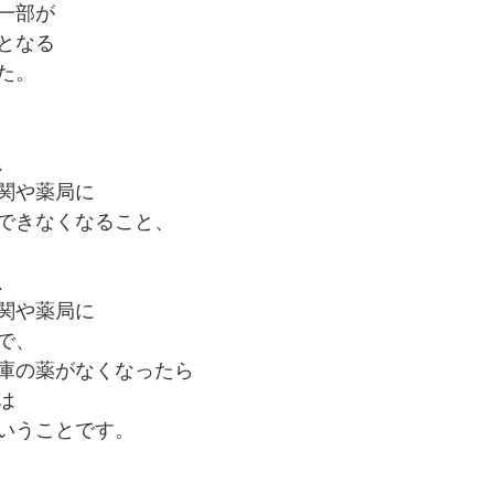
一部が
となる
た。
、
関や薬局に
できなくなること、
、
関や薬局に
で、
庫の薬がなくなったら
は
いうことです。