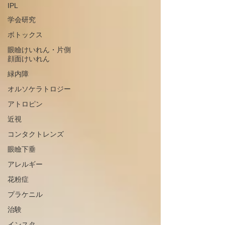
IPL
学会研究
ボトックス
眼瞼けいれん・片側
顔面けいれん
緑内障
オルソケラトロジー
アトロピン
近視
コンタクトレンズ
眼瞼下垂
アレルギー
花粉症
プラケニル
治験
インスタ