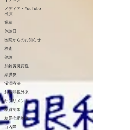
メディア・YouTube
出演
業績
休診日
医院からのお知らせ
検査
健診
加齢黄斑変性
結膜炎
湿潤療法
斜視弱視外来
サプリメント
糖質制限
糖尿病網膜症
白内障