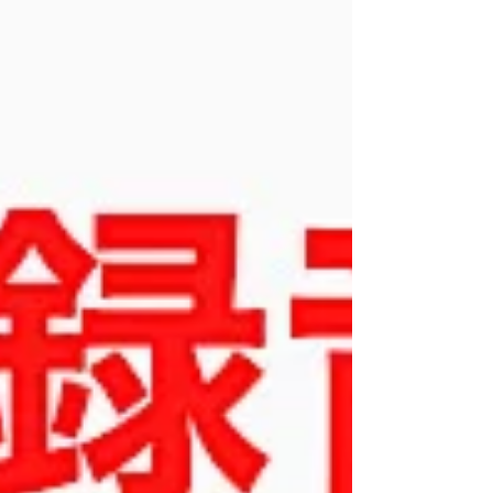
取る必要があり、一日に診療できる人数には限りがあ
ります。予約を大切に考えていただけますようお願い
いたします。 予約の日時に来られなくなった場合は、
当日でも結構ですので、予約時間までにお電話または
留守番電話でご連絡ください。日時の変更・再予約を
承ります。メールは確認できない場合があります。 連
絡のないまま受診されないと、その時間にお待ちの他
の患者さんをご案内できなくなってしまいます。とり
わけ土曜日の斜視弱視外来は枠が限られているため、
連絡なくキャンセルを繰り返された場合には、今後の
土曜日の予約はお受けできず、月曜日の斜視弱視外来
の予約をご案内させていただくことがあります。これ
は受診そのものをお断りするものではありません。 特
にお子さんの弱視や斜視の治療などでは、