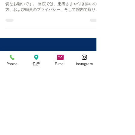
院内における撮影・録音の原則禁止
について
皆さまに安心してご来院いただくために、当院から大
切なお願いです。 当院では、患者さまや付き添いの
方、および職員のプライバシー、そして院内で取り扱
う個人情報を守るために、 院内での無断の写真・動画
撮影や録音を固くお断り しております。...
Phone
住所
E-mail
Instagram