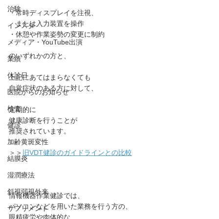
治験
・常時ディスプレイを注視、 
　または入力装置を操作
インスタ
・休憩や作業姿勢の変更に制約
メディア・YouTube出演
のいずれかの方と、
業績
休診日
上記にあてはまらなくても
自覚症状のある方に対して、
医院からのお知らせ
検査
定期的に
健康診断を行うことが
健診
推奨されています。
加齢黄斑変性
＞＞
旧VDT健診のガイドラインとの比較
結膜炎
湿潤療法
斜視弱視外来
情報機器作業健診では、
パソコンなどを用いた業務を行う方の、
サプリメント
眼精疲労や肉体的な