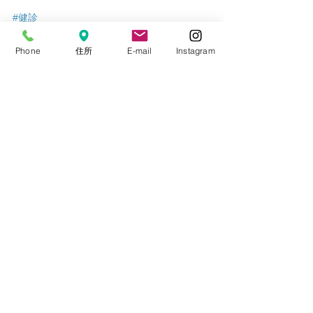
#健診
（2021/12/7　一部改訂）
Phone
住所
E-mail
Instagram
健診
大宮はまだ眼科西口分院
目の病気について
すべて表示
最新記事