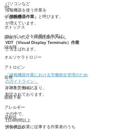
パソコンなど
IPL
情報機器を使う作業を
「情報機器作業」
と呼びます。
学会研究
が増えています。
ボトックス
コンピュータを使用する作業は
眼瞼けいれん・片側顔面けいれん
VDT（Visual Display Terminals）作業
緑内障
ともよばれます。
オルソケラトロジー
アトロピン
「情報機器作業における労働衛生管理のため
近視
のガイドライン」
コンタクトレンズ
が厚生労働省により、
制定されております。
眼瞼下垂
アレルギー
その中で、
花粉症
1日4時間以上
情報機器作業に従事する作業者のうち
プラケニル