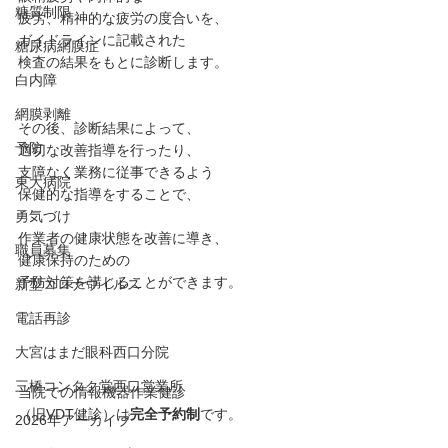
糖質制限
疲労、精神的な疲労の度合いを、
ガイドラインに記載された
糖尿病網膜症
検査の結果をもとに診断します。
白内障
網膜剥離
その後、診断結果によって、
予防
適切な改善指導を行ったり、
支障なく業務に従事できるよう
東大病院
保健的な指導をすることで、
勇気づけ
作業者の健康状態を改善に導き、
職員募集
健康保持のための
予防対策を講じることができます。
新型コロナウイルス
電話再診
大宮はまだ眼科西口分院
三橋コンタク堂西口営業所
当院での情報機器作業健診
（旧VDT健診）は
完全予約制
です。
2026年アーカイブ