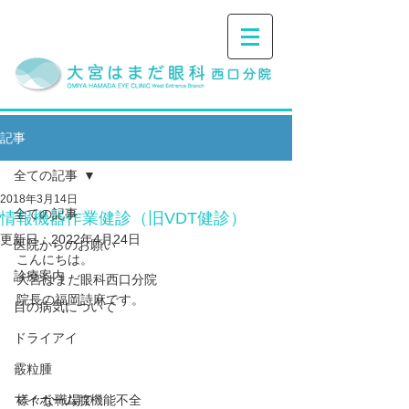
記事
全ての記事
2018年3月14日
全ての記事
情報機器作業健診（旧VDT健診）
更新日：
2022年4月24日
医院からのお願い
こんにちは。
診療案内
大宮はまだ眼科西口分院
院長の福岡詩麻です。
目の病気について
ドライアイ
霰粒腫
マイボーム腺機能不全
様々な職場で