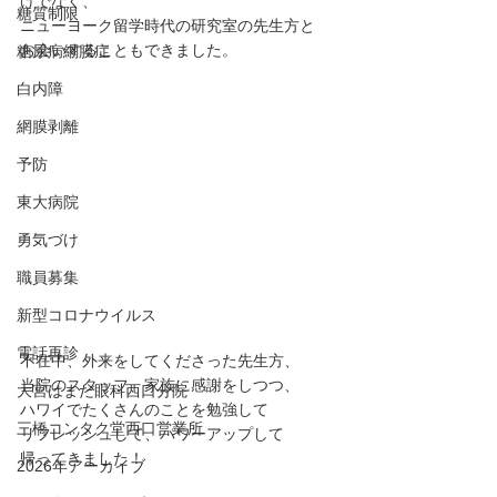
けでなく、
糖質制限
ニューヨーク留学時代の研究室の先生方と
お会いすることもできました。
糖尿病網膜症
白内障
網膜剥離
予防
東大病院
勇気づけ
職員募集
新型コロナウイルス
電話再診
不在中、外来をしてくださった先生方、
当院のスタッフ、家族に感謝をしつつ、
大宮はまだ眼科西口分院
ハワイでたくさんのことを勉強して
三橋コンタク堂西口営業所
リフレッシュして、パワーアップして
帰ってきました！
2026年アーカイブ