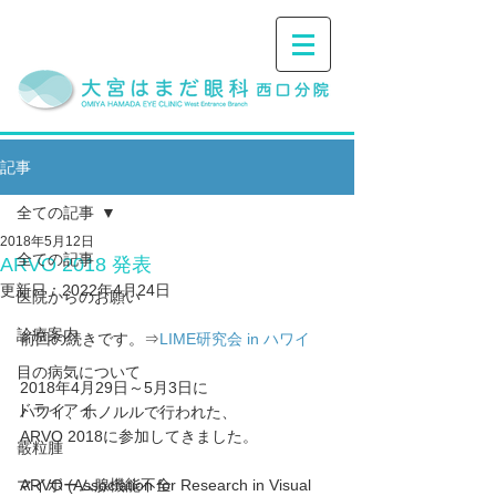
記事
全ての記事
2018年5月12日
全ての記事
ARVO 2018 発表
更新日：
2022年4月24日
医院からのお願い
診療案内
前回の続きです。⇒
LIME研究会 in ハワイ
目の病気について
2018年4月29日～5月3日に
ドライアイ
ハワイ、ホノルルで行われた、
ARVO 2018に参加してきました。
霰粒腫
マイボーム腺機能不全
ARVO (Association for Research in Visual 