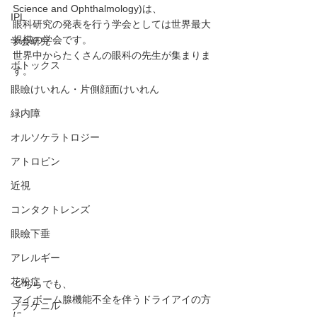
Science and Ophthalmology)は、
IPL
眼科研究の発表を行う学会としては世界最大
規模の学会です。
学会研究
世界中からたくさんの眼科の先生が集まりま
ボトックス
す。
眼瞼けいれん・片側顔面けいれん
緑内障
オルソケラトロジー
アトロピン
近視
コンタクトレンズ
眼瞼下垂
アレルギー
花粉症
こちらでも、
マイボーム腺機能不全を伴うドライアイの方
プラケニル
に