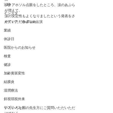
治験
ジクアホソル点眼をしたところ、涙のあぶら
が増えて、
インスタ
涙の安定性もよくなりましたという発表をさ
せていただきました。
メディア・YouTube出演
業績
休診日
医院からのお知らせ
検査
健診
加齢黄斑変性
結膜炎
湿潤療法
斜視弱視外来
サプリメント
いろいろな国の先生方にご質問いただいただ