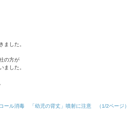
きました。﻿
社の方が
いました。
。
ール消毒　「幼児の背丈」噴射に注意　（1/2ページ） 