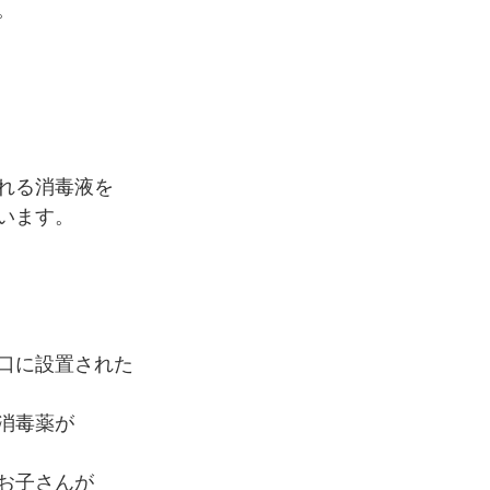
。
れる消毒液を
います。
口に設置された﻿
消毒薬が﻿
お子さんが