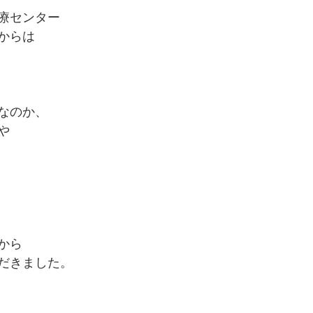
療センター
からは
なのか、
や
から
だきました。