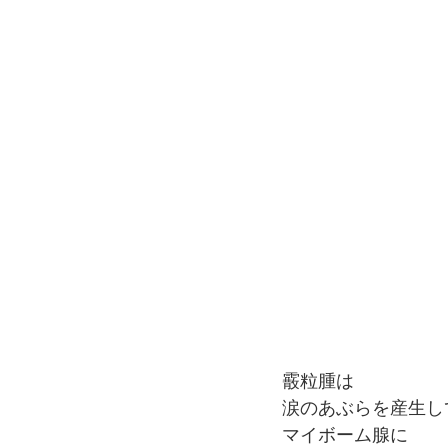
霰粒腫は
涙のあぶらを産生し
マイボーム腺に