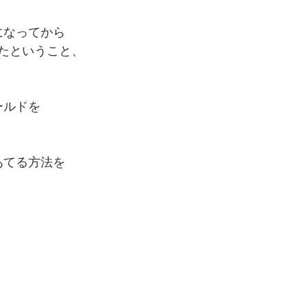
になってから
たということ、
ールドを
あてる方法を