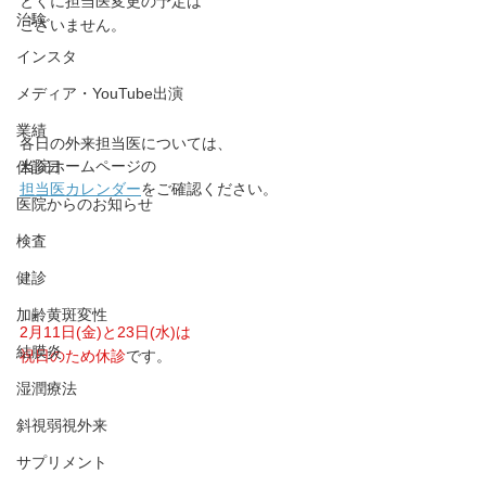
とくに担当医変更の予定は
治験
ございません。
インスタ
メディア・YouTube出演
業績
各日の外来担当医については、
当院ホームページの
休診日
担当医カレンダー
をご確認ください。
医院からのお知らせ
検査
健診
加齢黄斑変性
2月11日(金)と23日(水)は
結膜炎
祝日のため休診
です。
湿潤療法
斜視弱視外来
サプリメント