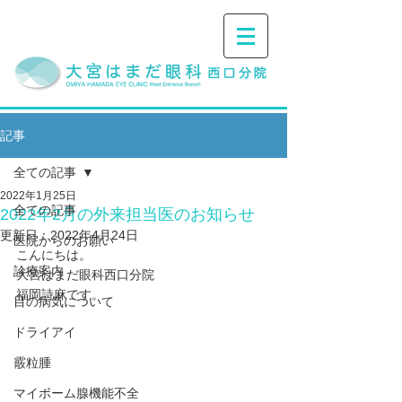
記事
全ての記事
2022年1月25日
全ての記事
2022年2月の外来担当医のお知らせ
更新日：
2022年4月24日
医院からのお願い
こんにちは。
診療案内
大宮はまだ眼科西口分院
福岡詩麻です。
目の病気について
ドライアイ
霰粒腫
マイボーム腺機能不全