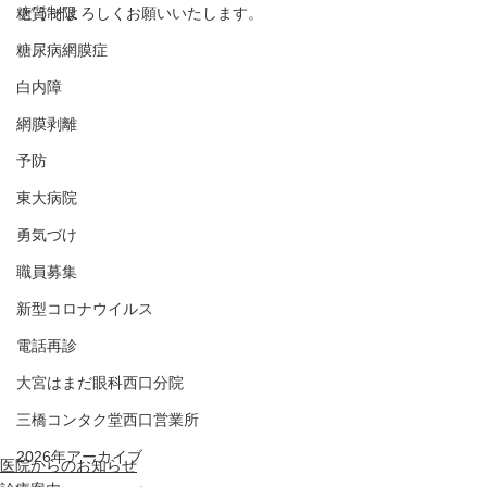
糖質制限
どうぞよろしくお願いいたします。
糖尿病網膜症
白内障
網膜剥離
予防
東大病院
勇気づけ
職員募集
新型コロナウイルス
電話再診
大宮はまだ眼科西口分院
三橋コンタク堂西口営業所
2026年アーカイブ
医院からのお知らせ