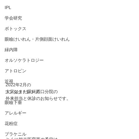
IPL
学会研究
ボトックス
眼瞼けいれん・片側顔面けいれん
緑内障
オルソケラトロジー
アトロピン
近視
2022年2月の
大宮はまだ眼科西口分院の
コンタクトレンズ
外来担当と休診のお知らせです。
眼瞼下垂
アレルギー
花粉症
プラケニル