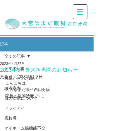
記事
全ての記事
2023年4月27日
全ての記事
2023年5月外来担当医のお知らせ
更新日：
2023年5月8日
医院からのお願い
こんにちは。
診療案内
大宮はまだ眼科西口分院
院長の福岡詩麻です。
目の病気について
ドライアイ
霰粒腫
マイボーム腺機能不全