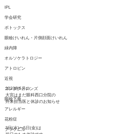
IPL
学会研究
ボトックス
眼瞼けいれん・片側顔面けいれん
緑内障
オルソケラトロジー
アトロピン
近視
2023年5月の
コンタクトレンズ
大宮はまだ眼科西口分院の
眼瞼下垂
外来担当医と休診のお知らせ
アレルギー
花粉症
3日(水)〜5日(金)は
プラケニル