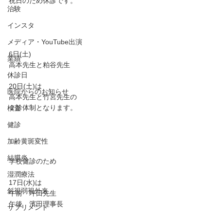
祝日のため休診です。
治験
インスタ
メディア・YouTube出演
6日(土)
業績
高本先生と粕谷先生
休診日
20日(土)は
医院からのお知らせ
高本先生と竹宮先生の
２診体制となります。
検査
健診
加齢黄斑変性
結膜炎
学校健診のため
湿潤療法
17日(水)は
斜視弱視外来
午前　坪田先生
午後　濱田理事長
サプリメント