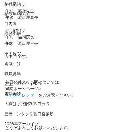
糖質制限
24日(水)は
午前　藤野先生
糖尿病網膜症
午後　濱田理事長
白内障
31日(水)は
網膜剥離
午前　福岡院長
午後　濱田理事長
予防
東大病院
が担当です。
勇気づけ
職員募集
⁡各日の外来担当医については、
新型コロナウイルス
当院ホームページの
電話再診
担当医カレンダー
をご確認ください。
大宮はまだ眼科西口分院
三橋コンタク堂西口営業所
2026年アーカイブ
どうぞよろしくお願いいたします。