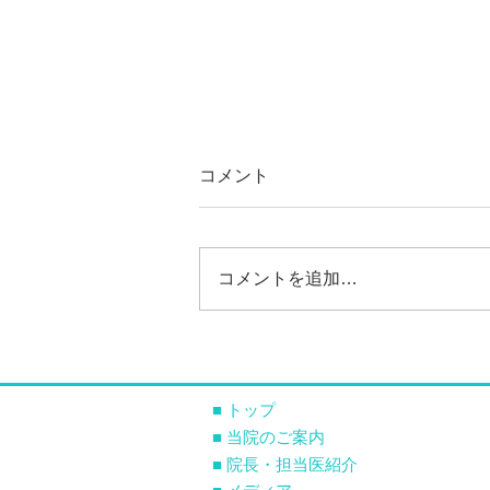
コメント
コメントを追加…
2026年8月1日から、期限切れ
の健康保険証では受診できま
せん
■ トップ
■ 当院のご案内
■ 院長・担当医紹介