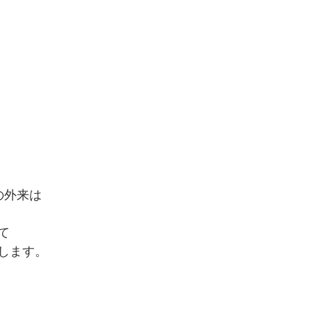
)の外来は
て
します。