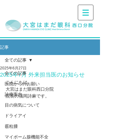
記事
全ての記事
2025年6月27日
全ての記事
2025年7月 外来担当医のお知らせ
こんにちは。
医院からのお願い
大宮はまだ眼科西口分院
診療案内
院長の福岡詩麻です。
目の病気について
ドライアイ
霰粒腫
マイボーム腺機能不全