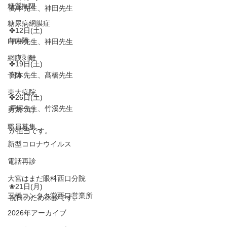
糖質制限
高本先生、神田先生
糖尿病網膜症
✤12日(土)
白内障
平林先生、神田先生
網膜剥離
✤19日(土)
予防
高本先生、髙橋先生
東大病院
✤26日(土)
戸塚先生、竹溪先生
勇気づけ
職員募集
が担当です。
新型コロナウイルス
電話再診
大宮はまだ眼科西口分院
❀21日(月)
三橋コンタク堂西口営業所
祝日のため休診です。
2026年アーカイブ