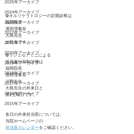
2025年アーカイブ
2024年アーカイブ
✿オルソケラトロジーの定期診察は
2023年アーカイブ
福岡院長
濱田理事長
2022年アーカイブ
大島先生
が担当です。
2021年アーカイブ
2020年アーカイブ
✿リジュセアミニによる
近視進行抑制診療は
2019年アーカイブ
福岡院長
2018年アーカイブ
濱田理事長
川野先生
2017年アーカイブ
大島先生の外来日と
2016年アーカイブ
第2土曜日です。
2015年アーカイブ
各日の外来担当医については、
⁡当院ホームページの
担当医カレンダー
をご確認ください。