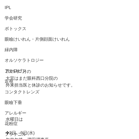
IPL
学会研究
ボトックス
眼瞼けいれん・片側顔面けいれん
緑内障
オルソケラトロジー
アトロピン
2025年7月の
大宮はまだ眼科西口分院の
近視
外来担当医と休診のお知らせです。
コンタクトレンズ
眼瞼下垂
アレルギー
水曜日は
花粉症
✤2日、9日(水)
プラケニル