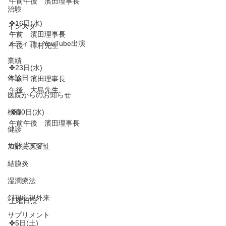
午前午後　濱田理事長
治験
✤16日(水)
インスタ
午前　濱田理事長
メディア・YouTube出演
午後　澤村先生
業績
✤23日(水)
休診日
午前　濱田理事長
午後　大島先生
医院からのお知らせ
検査
 ✤30日(水)
午前午後　濱田理事長
健診
が担当です。
加齢黄斑変性
結膜炎
湿潤療法
斜視弱視外来
土曜日は
サプリメント
✤5日(土)