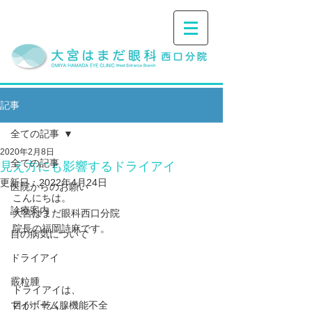
記事
全ての記事
2020年2月8日
全ての記事
見え方にも影響するドライアイ
更新日：
2022年4月24日
医院からのお願い
こんにちは。
診療案内
大宮はまだ眼科西口分院
院長の福岡詩麻です。
目の病気について
ドライアイ
霰粒腫
ドライアイは、﻿
マイボーム腺機能不全
目が「乾く」