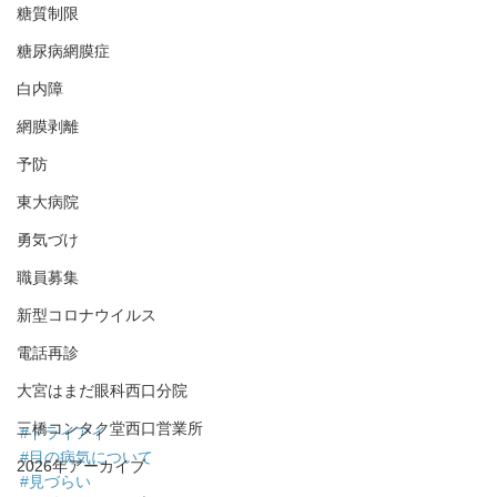
糖質制限
糖尿病網膜症
白内障
網膜剥離
予防
東大病院
勇気づけ
職員募集
新型コロナウイルス
電話再診
大宮はまだ眼科西口分院
三橋コンタク堂西口営業所
#ドライアイ
#目の病気について
2026年アーカイブ
#見づらい