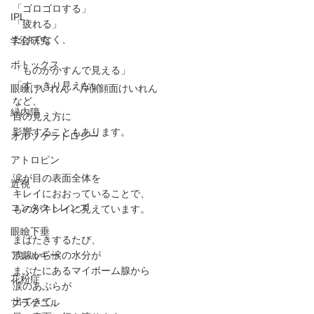
「ゴロゴロする」
IPL
「疲れる」﻿
だけでなく、﻿
学会研究
ボトックス
「ものがかすんで見える」﻿
「すっきり見えない」﻿
眼瞼けいれん・片側顔面けいれん
など、﻿
緑内障
目の見え方に
影響することもあります。﻿
オルソケラトロジー
アトロピン
涙が目の表面全体を﻿
近視
キレイにおおっていることで、
コンタクトレンズ
ものがキレイに見えています。
眼瞼下垂
まばたきするたび、
アレルギー
涙腺から涙の水分が
まぶたにあるマイボーム腺から
花粉症
涙のあぶらが
出てきて、
プラケニル