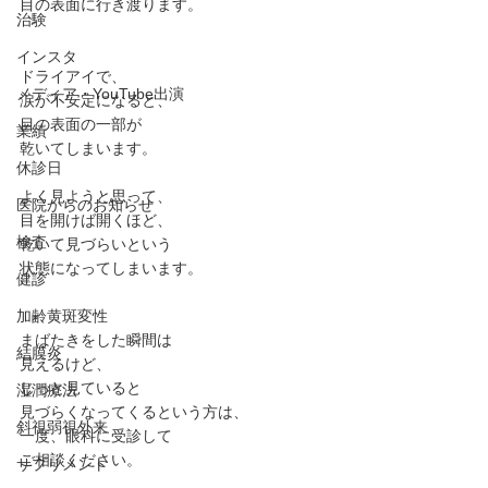
目の表面に行き渡ります。
治験
インスタ
ドライアイで、﻿
メディア・YouTube出演
涙が不安定になると、﻿
目の表面の一部が﻿
業績
乾いてしまいます。﻿
休診日
よく見ようと思って、﻿
医院からのお知らせ
目を開けば開くほど、
検査
乾いて見づらいという﻿
状態になってしまいます。﻿
健診
加齢黄斑変性
まばたきをした瞬間は﻿
結膜炎
見えるけど、﻿
じっと見ていると﻿
湿潤療法
見づらくなってくるという方は、﻿
斜視弱視外来
一度、眼科に受診して﻿
ご相談ください。
サプリメント