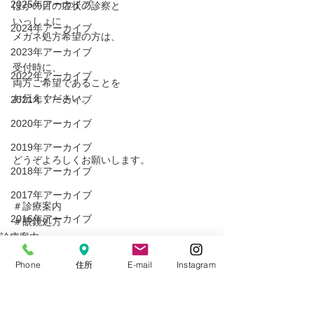
2025年アーカイブ
ほかの目の症状の診察と﻿
いっしょに﻿
2024年アーカイブ
メガネ処方希望の方は、﻿
2023年アーカイブ
受付時に、﻿
2022年アーカイブ
両方ご希望であることを
お伝えください。﻿
2021年アーカイブ
2020年アーカイブ
2019年アーカイブ
どうぞよろしくお願いします。
2018年アーカイブ
2017年アーカイブ
＃診療案内
2016年アーカイブ
＃眼鏡処方﻿
診療案内
2015年アーカイブ
検査
Phone
住所
E-mail
Instagram
大宮はまだ眼科西口分院