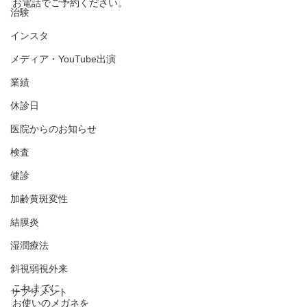
お電話でご予約ください。
治験
インスタ
メディア・YouTube出演
業績
休診日
医院からのお知らせ
検査
健診
加齢黄斑変性
結膜炎
湿潤療法
斜視弱視外来
これまでに﻿
サプリメント
お使いのメガネを﻿