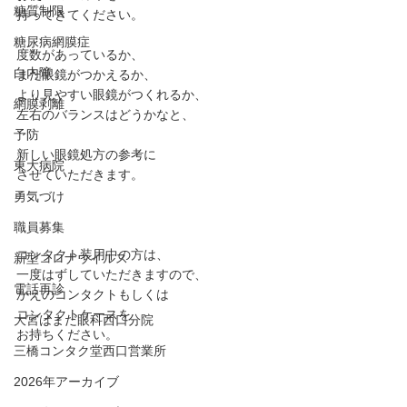
糖質制限
持ってきてください。﻿
糖尿病網膜症
度数があっているか、
白内障
まだ眼鏡がつかえるか、
より見やすい眼鏡がつくれるか、
網膜剥離
左右のバランスはどうかなと、
予防
新しい眼鏡処方の参考に
東大病院
させていただきます。
勇気づけ
職員募集
コンタクト装用中の方は、
新型コロナウイルス
一度はずしていただきますので、
電話再診
かえのコンタクトもしくは
コンタクトケースを
大宮はまだ眼科西口分院
お持ちください。
三橋コンタク堂西口営業所
2026年アーカイブ