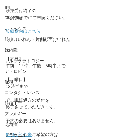
IPL
診療受付終了の﻿
30分前までに﻿ご来院ください。﻿
学会研究
ボトックス
診療案内はこちら
眼瞼けいれん・片側顔面けいれん
緑内障
【平日】
オルソケラトロジー
午前　12時﻿、午後　5時半﻿まで
アトロピン
【土曜日】 
近視
12時半まで
コンタクトレンズ
で、眼鏡処方の受付を﻿
眼瞼下垂
終了させていただきます。﻿
アレルギー
予約の必要はありません。
花粉症
斜視弱視外来
ご希望の方は
プラケニル