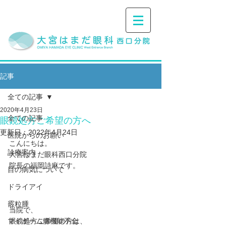
記事
全ての記事
2020年4月23日
全ての記事
眼鏡処方ご希望の方へ
更新日：
2022年4月24日
医院からのお願い
こんにちは。
診療案内
大宮はまだ眼科西口分院
院長の福岡詩麻です。
目の病気について
ドライアイ
霰粒腫
当院で、
マイボーム腺機能不全
眼鏡処方ご希望の方は、﻿