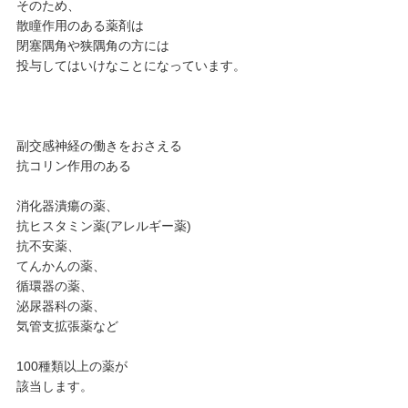
そのため、
散瞳作用のある薬剤は
閉塞隅角や狭隅角の方には
投与してはいけなことになっています。
副交感神経の働きをおさえる
抗コリン作用のある
消化器潰瘍の薬、
抗ヒスタミン薬(アレルギー薬)
抗不安薬、
てんかんの薬、
循環器の薬、
泌尿器科の薬、
気管支拡張薬など
100種類以上の薬が
該当します。