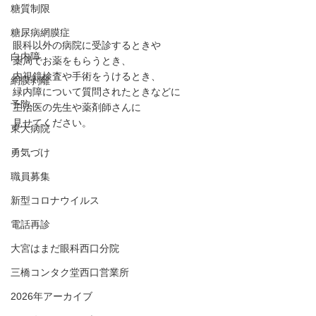
糖質制限
糖尿病網膜症
眼科以外の病院に受診するときや
白内障
薬局でお薬をもらうとき、
内視鏡検査や手術をうけるとき、
網膜剥離
緑内障について質問されたときなどに
予防
主治医の先生や薬剤師さんに
見せてください。
東大病院
勇気づけ
職員募集
新型コロナウイルス
電話再診
大宮はまだ眼科西口分院
三橋コンタク堂西口営業所
2026年アーカイブ