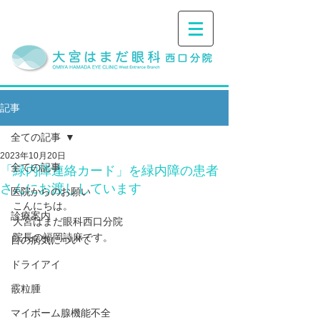
記事
全ての記事
2023年10月20日
全ての記事
「緑内障連絡カード」を緑内障の患者
さんにお渡ししています
医院からのお願い
こんにちは。
診療案内
大宮はまだ眼科西口分院
院長の福岡詩麻です。
目の病気について
ドライアイ
霰粒腫
マイボーム腺機能不全