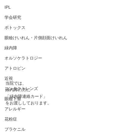
IPL
学会研究
ボトックス
眼瞼けいれん・片側顔面けいれん
緑内障
オルソケラトロジー
アトロピン
近視
当院では、
コンタクトレンズ
緑内障の方に
「緑内障連絡カード」
眼瞼下垂
をお渡ししております。
アレルギー
花粉症
プラケニル