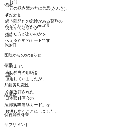
これは
治験
一部の緑内障の方に禁忌(きんき)、
すなわち
インスタ
緑内障発作の危険がある薬剤の
メディア・YouTube出演
使用が問題ないか
控えた方がよいのかを
業績
伝えるためのカードです。
休診日
医院からのお知らせ
検査
これまで、
当院独自の用紙を
健診
使用していましたが、
加齢黄斑変性
今年改訂された
結膜炎
日本眼科医会の
湿潤療法
「緑内障連絡カード」を
お渡しすることにしました。
斜視弱視外来
サプリメント