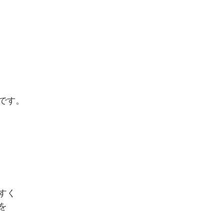
です。
すく
を