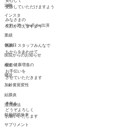
安心して
治験
受診していただけますよう
インスタ
みなさまの
メディア・YouTube出演
笑顔が増えますよう
業績
休診日
医師・スタッフみんなで
ちからをあわせて
医院からのお知らせ
目の健康増進の
検査
お手伝いを
健診
させていただきます
加齢黄斑変性
結膜炎
本年も
湿潤療法
どうぞよろしく
斜視弱視外来
お願いいたします
サプリメント