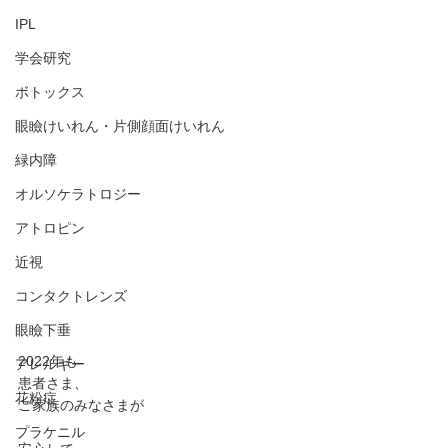
IPL
学会研究
ボトックス
眼瞼けいれん・片側顔面けいれん
緑内障
オルソケラトロジー
アトロピン
近視
コンタクトレンズ
眼瞼下垂
2022年も
アレルギー
患者さま、
花粉症
ご家族のみなさまが
プラケニル