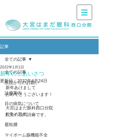
記事
全ての記事
2022年1月1日
全ての記事
新年のごあいさつ
更新日：
2022年4月24日
医院からのお願い
新年あけまして
診療案内
おめでとうございます！
目の病気について
大宮はまだ眼科西口分院
ドライアイ
院長の福岡詩麻です。
霰粒腫
マイボーム腺機能不全