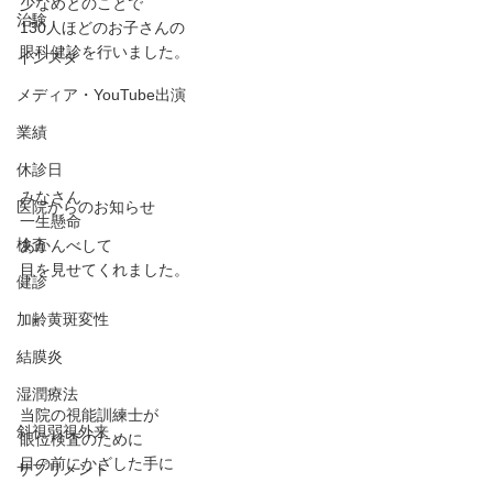
少なめとのことで
治験
130人ほどのお子さんの
眼科健診を行いました。
インスタ
メディア・YouTube出演
業績
休診日
みなさん
医院からのお知らせ
一生懸命
検査
あかんべして
目を見せてくれました。
健診
加齢黄斑変性
結膜炎
湿潤療法
当院の視能訓練士が
斜視弱視外来
眼位検査のために
目の前にかざした手に
サプリメント