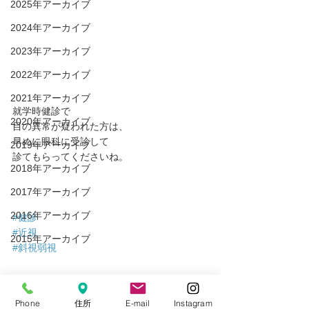
2025年アーカイブ
2024年アーカイブ
2023年アーカイブ
2022年アーカイブ
2021年アーカイブ
就学時健診で
2020年アーカイブ
目の異常が疑われた方は、
早めに眼科に受診して
2019年アーカイブ
診てもらってくださいね。
2018年アーカイブ
2017年アーカイブ
2016年アーカイブ
#健診
#近視
2015年アーカイブ
#斜視弱視
健診
Phone
住所
E-mail
Instagram
近視