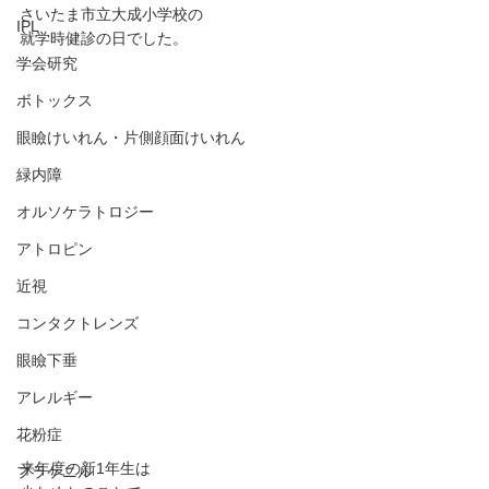
さいたま市立大成小学校の
IPL
就学時健診の日でした。
学会研究
ボトックス
眼瞼けいれん・片側顔面けいれん
緑内障
オルソケラトロジー
アトロピン
近視
コンタクトレンズ
眼瞼下垂
アレルギー
花粉症
来年度の新1年生は
プラケニル