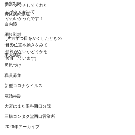
糖質制限
ハイタッチしてくれた
お子さんがいて
糖尿病網膜症
かわいかったです！
白内障
網膜剥離
(片方ずつ目をかくしたときの
予防
目の位置や動きをみて
斜視がないかどうかを
東大病院
検査しています)
勇気づけ
職員募集
新型コロナウイルス
電話再診
大宮はまだ眼科西口分院
三橋コンタク堂西口営業所
2026年アーカイブ