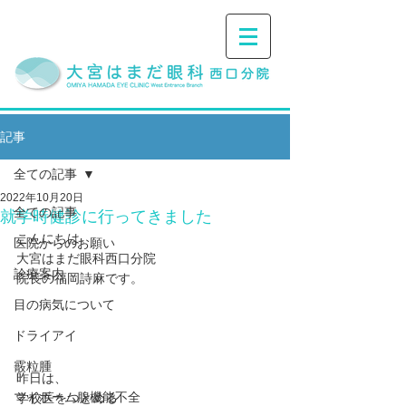
記事
全ての記事
2022年10月20日
全ての記事
就学時健診に行ってきました
こんにちは。
医院からのお願い
大宮はまだ眼科西口分院
診療案内
院長の福岡詩麻です。
目の病気について
ドライアイ
霰粒腫
昨日は、
マイボーム腺機能不全
学校医をつとめる