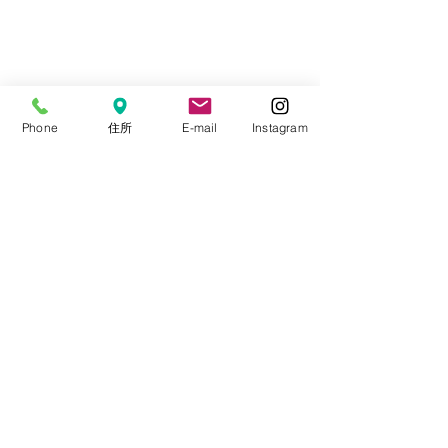
Phone
住所
E-mail
Instagram
#ドライアイ
#マイボーム腺機能不全
#霰粒腫
医院からのお知らせ
霰粒腫
ドライアイ