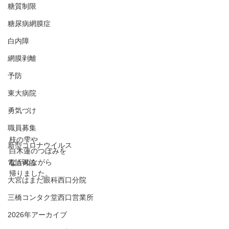
糖質制限
糖尿病網膜症
白内障
網膜剥離
予防
東大病院
勇気づけ
職員募集
枝の雫や
新型コロナウイルス
白木蓮のつぼみを
ながめながら
電話再診
帰りました。
大宮はまだ眼科西口分院
三橋コンタク堂西口営業所
2026年アーカイブ