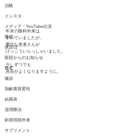
治験
インスタ
メディア・YouTube出演
年末の眼科外来は
業績
すいていましたが、
重症な患者さんが
休診日
けっこういらっしゃいました。
医院からのお知らせ
少しずつでも
検査
具合がよくなりますように。
健診
加齢黄斑変性
結膜炎
湿潤療法
斜視弱視外来
サプリメント