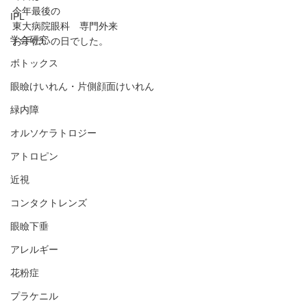
今年最後の
IPL
東大病院眼科　専門外来
学会研究
お手伝いの日でした。
ボトックス
眼瞼けいれん・片側顔面けいれん
緑内障
オルソケラトロジー
アトロピン
近視
コンタクトレンズ
眼瞼下垂
アレルギー
花粉症
プラケニル