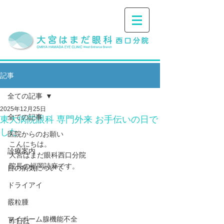
記事
全ての記事
2025年12月25日
全ての記事
東大病院眼科 専門外来 お手伝いの日で
した
医院からのお願い
こんにちは。
診療案内
大宮はまだ眼科西口分院
院長の福岡詩麻です。
目の病気について
ドライアイ
霰粒腫
マイボーム腺機能不全
昨日は