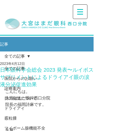
記事
全ての記事
2023年4月12日
全ての記事
日本眼科学会総会 2023 発表〜ルイボス
サプリメントによるドライアイ眼の涙
医院からのお願い
液分泌促進効果
診療案内
こんにちは。
大宮はまだ眼科西口分院
目の病気について
院長の福岡詩麻です。
ドライアイ
霰粒腫
マイボーム腺機能不全
先週、