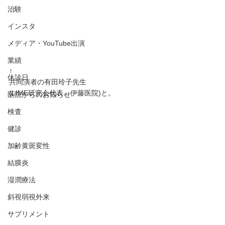
治験
インスタ
メディア・YouTube出演
業績
⁡↑
休診日
共同演者の有田玲子先生
(LIME研究会代表、伊藤医院)と。
医院からのお知らせ
検査
健診
加齢黄斑変性
結膜炎
湿潤療法
斜視弱視外来
サプリメント