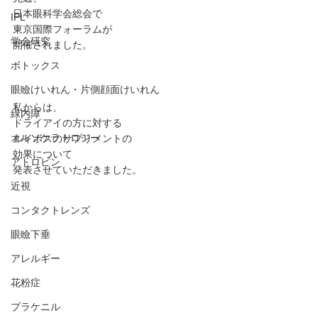
日本眼科学会総会で
IPL
東京国際フォーラムが
学会研究
開催されました。
ボトックス
眼瞼けいれん・片側顔面けいれん
私からは、
緑内障
ドライアイの方に対する
オルソケラトロジー
ルイボスのサプリメントの
効果について
アトロピン
発表させていただきました。
近視
コンタクトレンズ
眼瞼下垂
アレルギー
花粉症
プラケニル