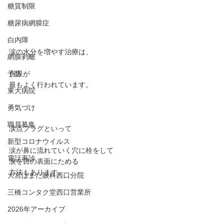
糖質制限
糖尿病網膜症
白内障
涙の水分を増やす治療は、
網膜剥離
予防
点眼が
最もよく行われています。
東大病院
勇気づけ
職員募集
涙点プラグといって
新型コロナウイルス
涙が鼻に流れていく穴に栓をして
電話再診
涙を目の表面にためる
方法もあります。
大宮はまだ眼科西口分院
三橋コンタク堂西口営業所
2026年アーカイブ