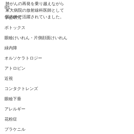
肺がんの再発を乗り越えながら
IPL
東大病院の放射線科医師として
国内外で活躍されていました。
学会研究
ボトックス
眼瞼けいれん・片側顔面けいれん
緑内障
オルソケラトロジー
アトロピン
近視
コンタクトレンズ
眼瞼下垂
アレルギー
花粉症
プラケニル