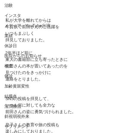
治験
インスタ
私が大学を離れてからは
メディア・YouTube出演
年賀状で前田さんのご活躍を
いつもまぶしく
業績
拝見しておりました。
休診日
2年半ほど前に
医院からのお知らせ
東大の書籍部に立ち寄ったときに
前田さんの本が置いてあったのを
検査
見つけたのをきっかけに
健診
連絡をとりました。
加齢黄斑変性
結膜炎
SNSの投稿を拝見して、
いつも何に対しても全力な
湿潤療法
前田さんの姿に勇気づけられました。
斜視弱視外来
息子さんの教育や旅の投稿も
サプリメント
楽しみにしておりました。