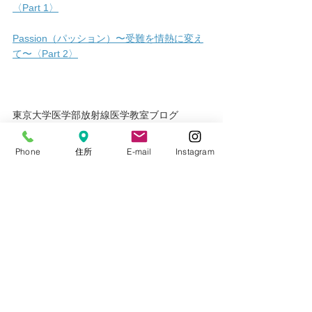
〈Part 1〉
Passion（パッション）〜受難を情熱に変え
て〜〈Part 2〉
東京大学医学部放射線医学教室ブログ
訃報　前田恵理子先生
Phone
住所
E-mail
Instagram
院長ブログ関連記事
本のご紹介〜Passion 受難を情熱に変えて 
(omiya-hamada-west.com)
本のご紹介～Passion 受難を情熱に変えて 
Part 2 (omiya-hamada-west.com)