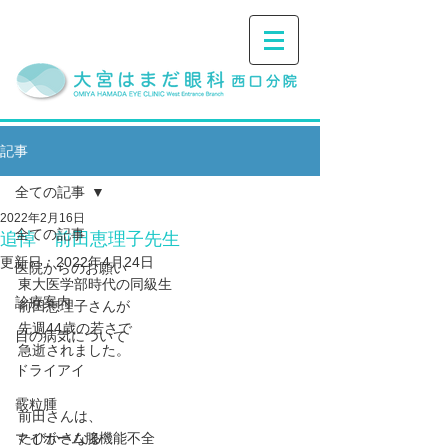
記事
全ての記事
2022年2月16日
全ての記事
追悼 前田恵理子先生
更新日：
2022年4月24日
医院からのお願い
東大医学部時代の同級生
診療案内
前田恵理子さんが
先週44歳の若さで
目の病気について
急逝されました。
ドライアイ
霰粒腫
前田さんは、
マイボーム腺機能不全
たびかさなる