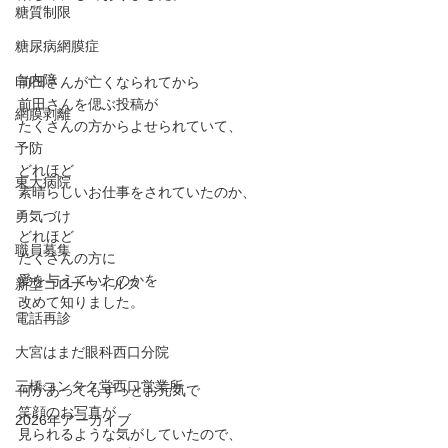
糖質制限
糖尿病網膜症
白内障
前田さんが亡くなられてから
前田さんを偲ぶ投稿が
網膜剥離
たくさんの方からよせられていて、
予防
どれほど
東大病院
素晴らしいお仕事をされていたのか、
勇気づけ
どれほど
職員募集
たくさんの方に
愛を与えていたのかを
新型コロナウイルス
改めて知りました。
電話再診
大宮はまだ眼科西口分院
三橋コンタク堂西口営業所
何があってもずっとお元気で
笑顔のお写真が
2026年アーカイブ
見られるような気がしていたので、