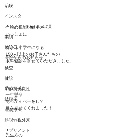
治験
インスタ
メディア・YouTube出演
当院の視能訓練士と
いっしょに
業績
休診日
春から小学生になる
150人以上のお子さんたちの
医院からのお知らせ
眼科健診をさせていただきました。
検査
健診
みなさん
加齢黄斑変性
一生懸命
結膜炎
あっかんべーをして
目を見せてくれました！
湿潤療法
斜視弱視外来
サプリメント
先生方の