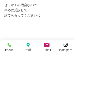
せっかくの機会なので
早めに受診して
診てもらってくださいね！
#健診
Phone
住所
E-mail
Instagram
#視能訓練士
#斜視
#検査
検査
斜視弱視外来
予防