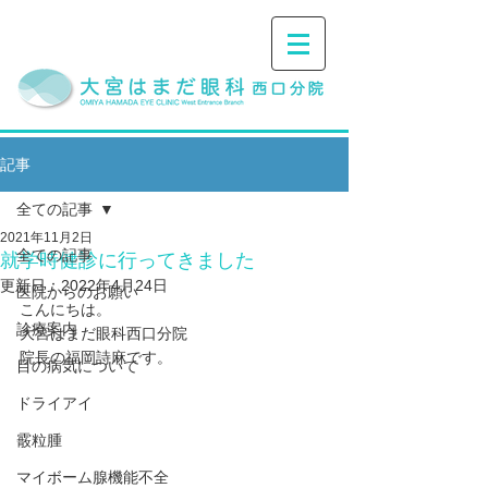
記事
全ての記事
2021年11月2日
全ての記事
就学時健診に行ってきました
更新日：
2022年4月24日
医院からのお願い
こんにちは。
診療案内
大宮はまだ眼科西口分院
院長の福岡詩麻です。
目の病気について
ドライアイ
霰粒腫
マイボーム腺機能不全