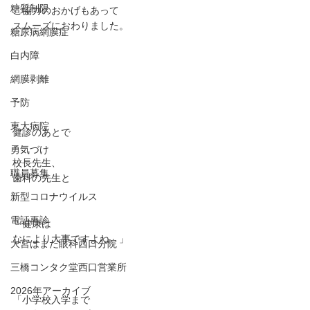
糖質制限
ご協力のおかげもあって
スムーズにおわりました。
糖尿病網膜症
白内障
網膜剥離
予防
東大病院
健診のあとで
勇気づけ
校長先生、
職員募集
歯科の先生と
新型コロナウイルス
電話再診
「健康は
なにより大事ですよね。」
大宮はまだ眼科西口分院
三橋コンタク堂西口営業所
2026年アーカイブ
「小学校入学まで