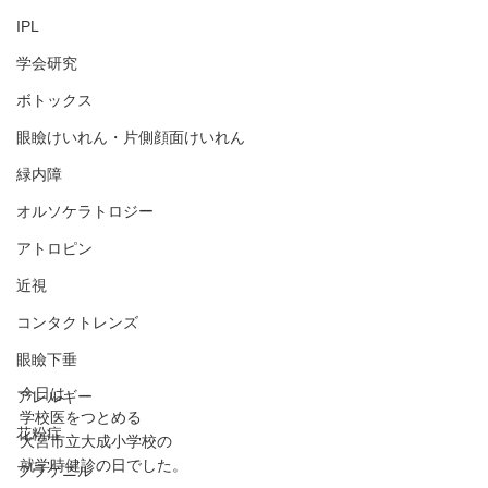
IPL
学会研究
ボトックス
眼瞼けいれん・片側顔面けいれん
緑内障
オルソケラトロジー
アトロピン
近視
コンタクトレンズ
眼瞼下垂
今日は
アレルギー
学校医をつとめる
花粉症
大宮市立大成小学校の
就学時健診の日でした。
プラケニル