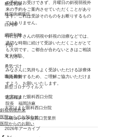
の予約はお受けできず、月曜日の斜視弱視外
糖質制限
来の予約をご案内させていただくことがあり
糖尿病網膜症
ます。これは受診そのものをお断りするもの
ではありません。
白内障
網膜剥離
特にお子さんの弱視や斜視の治療などでは、
適切な時期に続けて受診いただくことがとて
予防
も大切です。ご都合が合わないときはご相談
東大病院
ください。
勇気づけ
みなさんに気持ちよく受診いただける診療体
職員募集
制を維持するため、ご理解ご協力いただけま
すよう、お願いいたします。
新型コロナウイルス
大宮はまだ眼科西口分院　
電話再診
院長　福岡詩麻
大宮はまだ眼科西口分院
斜視弱視外来
医院からのお知らせ
三橋コンタク堂西口営業所
医院からのお願い
2026年アーカイブ