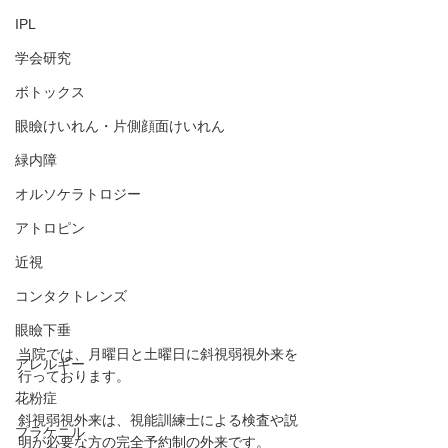
IPL
学会研究
ボトックス
眼瞼けいれん・片側顔面けいれん
緑内障
オルソケラトロジー
アトロピン
近視
コンタクトレンズ
眼瞼下垂
当院では、月曜日と土曜日に斜視弱視外来を
アレルギー
行っております。
花粉症
斜視弱視外来は、視能訓練士による検査や説
プラケニル
明が必要な方の完全予約制の外来です。