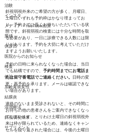
治験
斜視弱視外来のご希望の方が多く、月曜日、
インスタ
土曜日いずれも予約枠はかなり埋まってお
り、予約までに長くお待ちいただいている状
メディア・YouTube出演
態です。斜視弱視の検査には十分な時間を取
業績
る必要があり、一日に診療できる人数には限
りがあります。予約を大切に考えていただけ
休診日
ますようお願いいたします。
医院からのお知らせ
予約の日時に来られなくなった場合は、当日
検査
でも結構ですので、
予約時間までにお電話ま
健診
たは留守番電話でご連絡ください。
日時の変
更・再予約を承ります。メールは確認できな
加齢黄斑変性
い場合があります。
結膜炎
連絡のないまま受診されないと、その時間に
湿潤療法
お待ちの他の患者さんをご案内できなくなっ
てしまいます。とりわけ土曜日の斜視弱視外
斜視弱視外来
来は枠が限られているため、連絡なくキャン
サプリメント
セルを繰り返された場合には、今後の土曜日