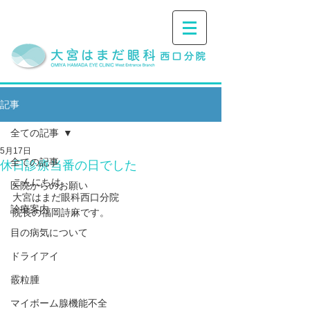
記事
全ての記事
5月17日
全ての記事
休日診療当番の日でした
こんにちは。
医院からのお願い
大宮はまだ眼科西口分院
診療案内
院長の福岡詩麻です。
目の病気について
ドライアイ
霰粒腫
マイボーム腺機能不全