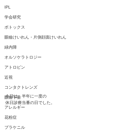
IPL
学会研究
ボトックス
眼瞼けいれん・片側顔面けいれん
緑内障
オルソケラトロジー
アトロピン
近視
コンタクトレンズ
今日は、半年に一度の
眼瞼下垂
休日診療当番の日でした。
アレルギー
花粉症
プラケニル