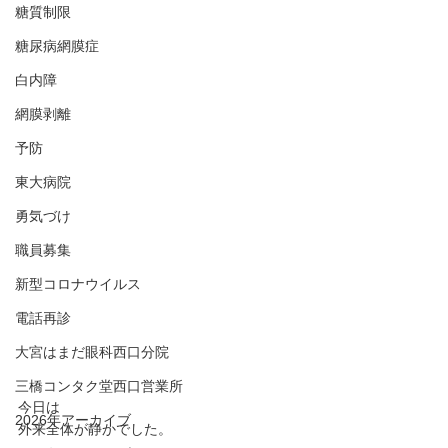
糖質制限
糖尿病網膜症
白内障
網膜剥離
予防
東大病院
勇気づけ
職員募集
新型コロナウイルス
電話再診
大宮はまだ眼科西口分院
三橋コンタク堂西口営業所
今日は
2026年アーカイブ
外来全体が静かでした。