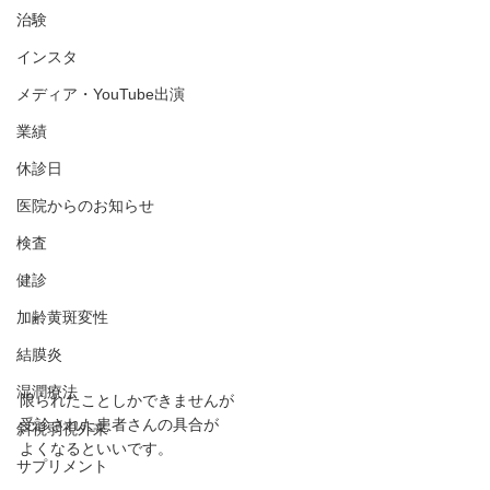
治験
インスタ
メディア・YouTube出演
業績
休診日
医院からのお知らせ
検査
健診
加齢黄斑変性
結膜炎
湿潤療法
限られたことしかできませんが
受診された患者さんの具合が
斜視弱視外来
よくなるといいです。
サプリメント