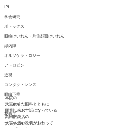
IPL
学会研究
ボトックス
眼瞼けいれん・片側顔面けいれん
緑内障
オルソケラトロジー
アトロピン
近視
コンタクトレンズ
眼瞼下垂
本院の
アレルギー
大宮はまだ眼科とともに
開業以来お世話になっている
花粉症
髙田眼鏡店の
大宮本店の改装がおわって
プラケニル