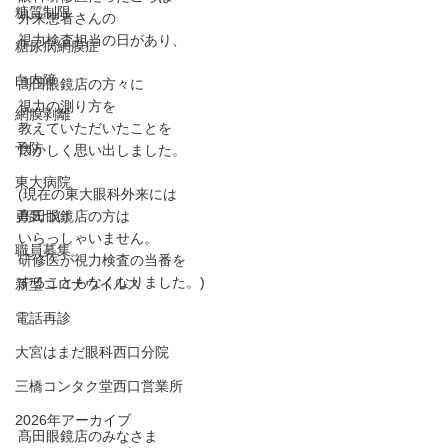
糖質制限
外来患者さんの
視力検査担当の日があり、
糖尿病網膜症
白内障
髙田眼鏡店の方々に
視力の測り方を
網膜剥離
教えていただいたことを
予防
懐かしく思い出しました。
東大病院
(現在の東大眼科外来には
勇気づけ
髙田眼鏡店の方は
いらっしゃいません。
職員募集
研修医が視力検査の当番を
することもなくなりました。)
新型コロナウイルス
電話再診
大宮はまだ眼科西口分院
三橋コンタク堂西口営業所
2026年アーカイブ
髙田眼鏡店のみなさま