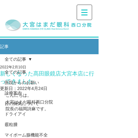
記事
全ての記事
2022年2月10日
全ての記事
新しくなった髙田眼鏡店大宮本店に行
ってきました。
医院からのお願い
更新日：
2022年4月24日
診療案内
こんにちは。
大宮はまだ眼科西口分院
目の病気について
院長の福岡詩麻です。
ドライアイ
霰粒腫
マイボーム腺機能不全