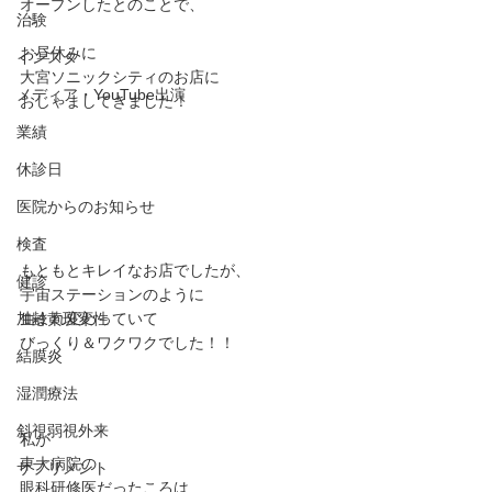
オープンしたとのことで、
治験
お昼休みに
インスタ
大宮ソニックシティのお店に
メディア・YouTube出演
おじゃましてきました！
業績
休診日
医院からのお知らせ
検査
もともとキレイなお店でしたが、
健診
宇宙ステーションのように
加齢黄斑変性
生まれ変わっていて
びっくり＆ワクワクでした！！
結膜炎
湿潤療法
斜視弱視外来
私が
東大病院の
サプリメント
眼科研修医だったころは