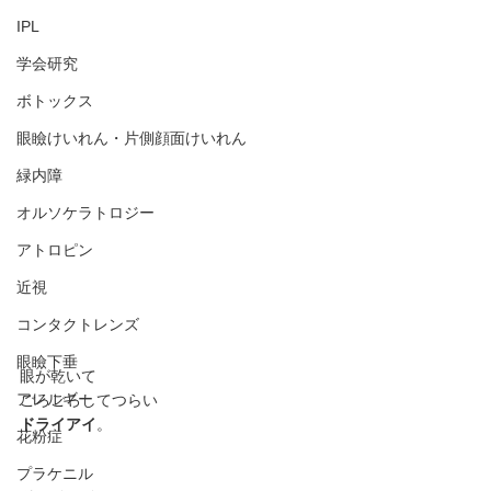
IPL
学会研究
ボトックス
眼瞼けいれん・片側顔面けいれん
緑内障
オルソケラトロジー
アトロピン
近視
コンタクトレンズ
眼瞼下垂
眼が乾いて
アレルギー
ごろごろしてつらい
ドライアイ
。
花粉症
プラケニル