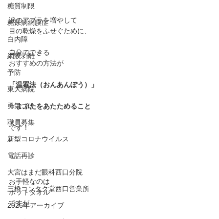
糖質制限
涙のアブラを増やして﻿
糖尿病網膜症
目の乾燥をふせぐために、﻿
白内障
自分でできる﻿
網膜剥離
おすすめの方法が﻿
予防
「温罨法（おんあんぽう）」﻿
東大病院
勇気づけ
＝まぶたをあたためること﻿
職員募集
です！﻿
新型コロナウイルス
電話再診
大宮はまだ眼科西口分院
お手軽なのは﻿
三橋コンタク堂西口営業所
ホットタオル﻿
ですが…、﻿
2026年アーカイブ