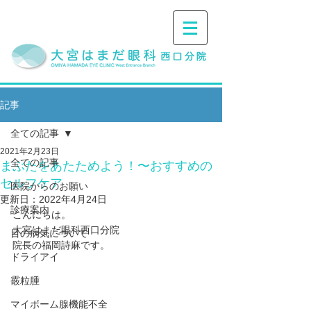
記事
全ての記事
2021年2月23日
全ての記事
まぶたをあたためよう！〜おすすめの
セルフケア
医院からのお願い
更新日：
2022年4月24日
診療案内
こんにちは。﻿
大宮はまだ眼科西口分院﻿
目の病気について
院長の福岡詩麻です。﻿
ドライアイ
霰粒腫
マイボーム腺機能不全