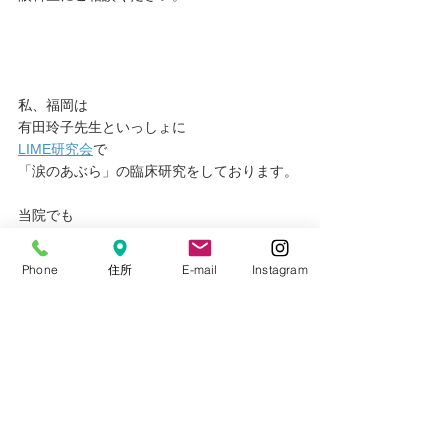
私、福岡は﻿
有田玲子先生といっしょに﻿
LIME研究会
で﻿
「涙のあぶら」の臨床研究を﻿しております。
当院でも
まぶたのあたため方について
患者さんにご説明しております。
Phone
住所
E-mail
Instagram
ご興味がある方
ご質問ある方は
医師または看護師にご相談ください。