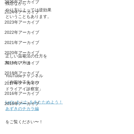
2025年アーカイブ
残念ながら﻿
やり方によっては逆効果﻿
2024年アーカイブ
ということもあります。﻿
2023年アーカイブ
2022年アーカイブ
2021年アーカイブ
2020年アーカイブ
正しい温罨法の仕方を﻿
知りたい方は﻿
2019年アーカイブ
2018年アーカイブ
YouTubeチャンネル﻿
「有田玲子先生の﻿
2017年アーカイブ
ドライアイ診察室」﻿
2016年アーカイブ
Let's まぶた をあたためよう！﻿
2015年アーカイブ
あずきのチカラ編﻿
をご覧ください〜！﻿