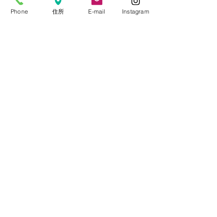
糖質制限
Phone
住所
E-mail
Instagram
糖尿病網膜症
白内障
網膜剥離
予防
東大病院
勇気づけ
職員募集
コメント
新型コロナウイルス
電話再診
大宮はまだ眼科西口分院
コメントを追加…
2026年夏の休診日のお知
2026年8月 外
らせ
休診のお知らせ
三橋コンタク堂西口営業所
2026年アーカイブ
TEL
048-788-1204