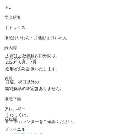
IPL
学会研究
ボトックス
眼瞼けいれん・片側顔面けいれん
緑内障
大宮はまだ眼科西口分院は、
オルソケラトロジー
2020年6月、7月
アトロピン
通常どおり診療いたします。
近視
日曜、祝日以外の
臨時休診の予定はありません。
コンタクトレンズ
眼瞼下垂
アレルギー
くわしくは、
花粉症
担当医カレンダーをご確認ください。
プラケニル