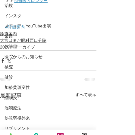
＞＞
担当医カレンダー
治験
インスタ
メディア・YouTube出演
#診療案内
診療案内
業績
大宮はまだ眼科西口分院
休診日
2020年アーカイブ
医院からのお知らせ
検査
健診
加齢黄斑変性
すべて表示
最新記事
結膜炎
湿潤療法
斜視弱視外来
サプリメント