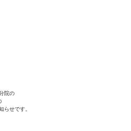
分院の﻿
﻿
知らせです。﻿