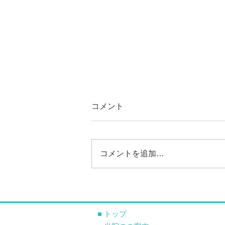
コメント
コメントを追加…
2026年8月1日から、期限切れ
の健康保険証では受診できま
せん
■ トップ