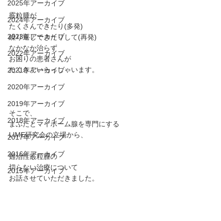
2025年アーカイブ
霰粒腫が
2024年アーカイブ
たくさんできたり(多発)
2023年アーカイブ
繰り返しできたりして(再発)
なかなか治らず
2022年アーカイブ
お困りの患者さんが
たくさんいらっしゃいます。
2021年アーカイブ
2020年アーカイブ
2019年アーカイブ
そこで、
2018年アーカイブ
まぶたとマイボーム腺を専門にする
LIME研究会の立場から、
2017年アーカイブ
2016年アーカイブ
難治性霰粒腫の
切らない治療について
2015年アーカイブ
お話させていただきました。