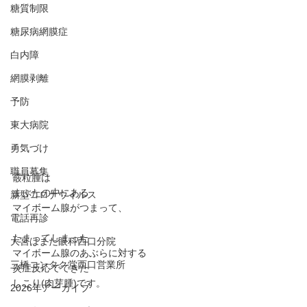
糖質制限
糖尿病網膜症
白内障
網膜剥離
予防
東大病院
勇気づけ
職員募集
霰粒腫は
まぶたの中にある
新型コロナウイルス
マイボーム腺がつまって、
電話再診
たまってしまった
大宮はまだ眼科西口分院
マイボーム腺のあぶらに対する
三橋コンタク堂西口営業所
炎症反応でできた
しこり(肉芽腫)です。
2026年アーカイブ