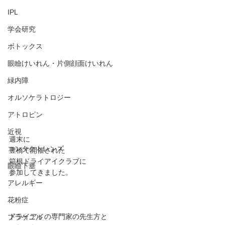
IPL
学会研究
ボトックス
眼瞼けいれん・片側顔面けいれん
緑内障
オルソケラトロジー
アトロピン
近視
週末に
コンタクトレンズ
豊橋で開催された
箱根ドライアイクラブに
眼瞼下垂
参加してきました。
アレルギー
花粉症
ドライアイの専門家の先生方と
プラケニル