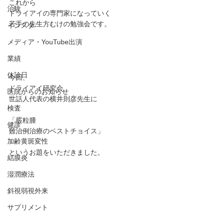
これから
治験
ドライアイの専門家になっていく
若手の先生方むけの勉強会です。
インスタ
メディア・YouTube出演
業績
休診日
今回、
ドライアイ研究会
医院からのお知らせ
世話人代表の横井則彦先生に
検査
「霰粒腫
健診
難治例治療のベストチョイス」
加齢黄斑変性
というお題をいただきました。
結膜炎
湿潤療法
斜視弱視外来
サプリメント