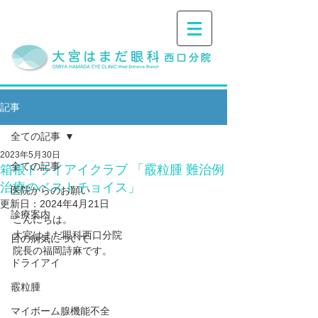
記事
全ての記事
2023年5月30日
全ての記事
箱根ドライアイクラブ 「霰粒腫 難治例
治療のベストチョイス」
医院からのお願い
更新日：
2024年4月21日
診療案内
こんにちは。
大宮はまだ眼科西口分院
目の病気について
院長の福岡詩麻です。
ドライアイ
霰粒腫
マイボーム腺機能不全