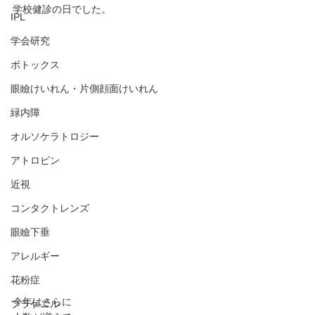
学校健診の日でした。
IPL
学会研究
ボトックス
眼瞼けいれん・片側顔面けいれん
緑内障
オルソケラトロジー
アトロピン
近視
コンタクトレンズ
眼瞼下垂
アレルギー
花粉症
今年はさらに
プラケニル