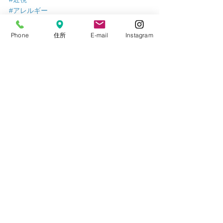
#アレルギー
#斜視
#学校医
Phone
住所
E-mail
Instagram
健診
アレルギー
2023年アーカイブ
すべて表示
最新記事