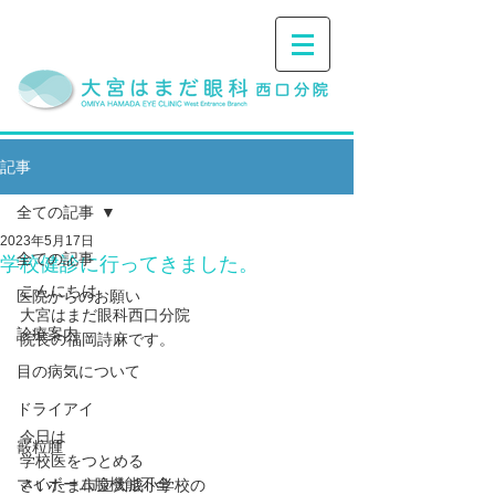
記事
全ての記事
2023年5月17日
全ての記事
学校健診に行ってきました。
こんにちは。
医院からのお願い
大宮はまだ眼科西口分院
診療案内
院長の福岡詩麻です。
目の病気について
ドライアイ
今日は
霰粒腫
学校医をつとめる
マイボーム腺機能不全
さいたま市立大成小学校の