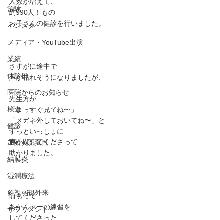
人数が増えて、
治験
約990人！もの
お子さんの健診を行いました。
インスタ
メディア・YouTube出演
業績
さすがに途中で
休診日
声が枯れそうになりましたが、
医院からのお知らせ
先生方が
検査
「まっすぐ見てね〜」
「メガネ外しておいてね〜」と
健診
ずっといっしょに
声かけしてくださって
加齢黄斑変性
助かりました。
結膜炎
湿潤療法
斜視弱視外来
前もって
あかんべーの練習を
サプリメント
してくださった