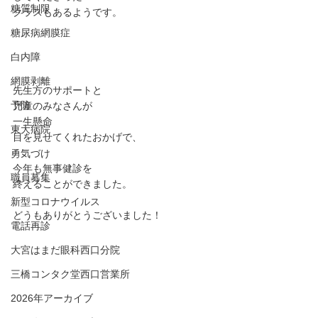
糖質制限
クラスもあるようです。
糖尿病網膜症
白内障
網膜剥離
先生方のサポートと
予防
児童のみなさんが
一生懸命
東大病院
目を見せてくれたおかげで、
勇気づけ
今年も無事健診を
職員募集
終えることができました。
新型コロナウイルス
どうもありがとうございました！
電話再診
大宮はまだ眼科西口分院
三橋コンタク堂西口営業所
2026年アーカイブ