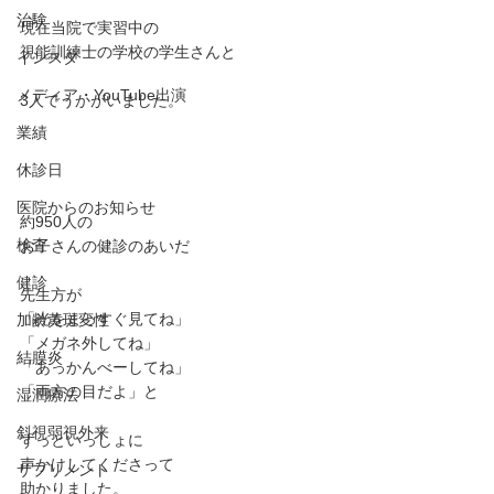
治験
現在当院で実習中の
視能訓練士の学校の学生さんと
インスタ
メディア・YouTube出演
3人でうかがいました。
業績
休診日
医院からのお知らせ
約950人の
検査
お子さんの健診のあいだ
健診
先生方が
「光をまっすぐ見てね」
加齢黄斑変性
「メガネ外してね」
結膜炎
「あっかんべーしてね」
「両方の目だよ」と
湿潤療法
斜視弱視外来
ずっといっしょに
声かけしてくださって
サプリメント
助かりました。