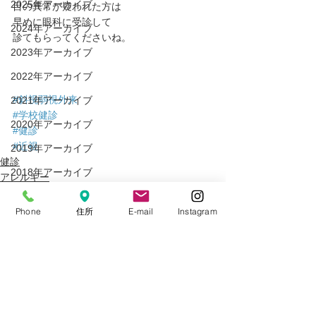
2025年アーカイブ
目の異常が疑われた方は
早めに眼科に受診して
2024年アーカイブ
診てもらってくださいね。
2023年アーカイブ
2022年アーカイブ
#斜視弱視外来
2021年アーカイブ
#学校健診
2020年アーカイブ
#健診
#近視
2019年アーカイブ
健診
2018年アーカイブ
アレルギー
近視
2017年アーカイブ
Phone
住所
E-mail
Instagram
2016年アーカイブ
2015年アーカイブ
すべて表示
最新記事