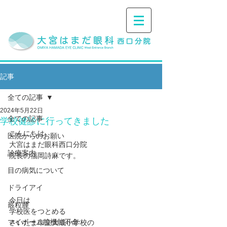
記事
全ての記事
2024年5月22日
全ての記事
学校健診に行ってきました
こんにちは。
医院からのお願い
大宮はまだ眼科西口分院
診療案内
院長の福岡詩麻です。
目の病気について
ドライアイ
今日は
霰粒腫
学校医をつとめる
マイボーム腺機能不全
さいたま市立大成小学校の