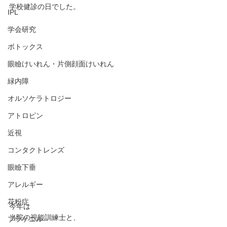
学校健診の日でした。
IPL
学会研究
ボトックス
眼瞼けいれん・片側顔面けいれん
緑内障
オルソケラトロジー
アトロピン
近視
コンタクトレンズ
眼瞼下垂
アレルギー
花粉症
今年は
当院の視能訓練士と、
プラケニル