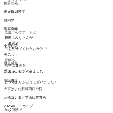
糖質制限
糖尿病網膜症
白内障
網膜剥離
先生方のサポートと
予防
児童のみなさんが
一生懸命
東大病院
目を見せてくれたおかげで、
勇気づけ
今年も
職員募集
無事に健診を
終えることができました。
新型コロナウイルス
電話再診
どうもありがとうございました！
大宮はまだ眼科西口分院
三橋コンタク堂西口営業所
2026年アーカイブ
学校健診で