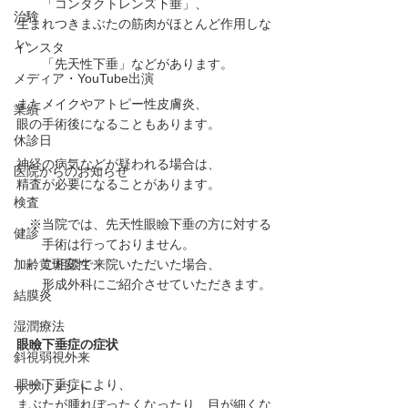
　　「コンタクトレンズ下垂」、
治験
生まれつきまぶたの筋肉がほとんど作用しな
い
インスタ
　　「先天性下垂」などがあります。
メディア・YouTube出演
またメイクやアトピー性皮膚炎、
業績
眼の手術後になることもあります。
休診日
神経の病気などが疑われる場合は、
医院からのお知らせ
精査が必要になることがあります。
検査
　※当院では、先天性眼瞼下垂の方に対する
健診
　　手術は行っておりません。
加齢黄斑変性
　　ご相談で来院いただいた場合、
　　形成外科にご紹介させていただきます。
結膜炎
湿潤療法
眼瞼下垂症の症状
斜視弱視外来
眼瞼下垂症により、
サプリメント
まぶたが腫れぼったくなったり、目が細くな