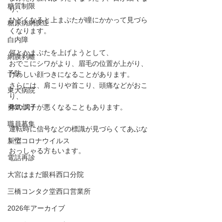
糖質制限
り、
ひどくなると上まぶたが瞳にかかって見づら
糖尿病網膜症
くなります。
白内障
何とかまぶたを上げようとして、
網膜剥離
おでこにシワがより、眉毛の位置が上がり、
予防
けわしい顔つきになることがあります。
さらには、肩こりや首こり、頭痛などがおこ
東大病院
り、
勇気づけ
体の調子が悪くなることもあります。
職員募集
運転時に信号などの標識が見づらくてあぶな
いと
新型コロナウイルス
おっしゃる方もいます。
電話再診
大宮はまだ眼科西口分院
三橋コンタク堂西口営業所
2026年アーカイブ