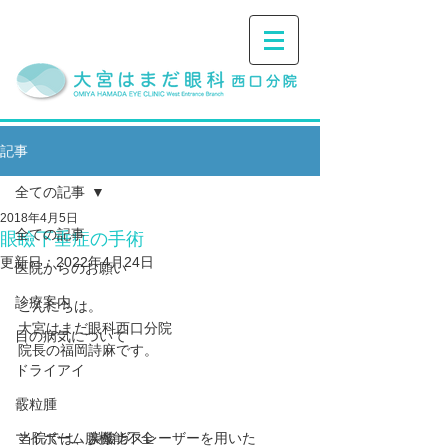
記事
全ての記事
2018年4月5日
全ての記事
眼瞼下垂症の手術
更新日：
2022年4月24日
医院からのお願い
診療案内
こんにちは。
大宮はまだ眼科西口分院
目の病気について
院長の福岡詩麻です。
ドライアイ
霰粒腫
マイボーム腺機能不全
当院では、炭酸ガスレーザーを用いた