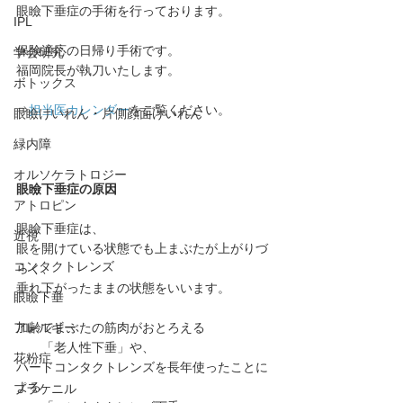
眼瞼下垂症の手術を行っております。
IPL
保険適応の日帰り手術です。
学会研究
福岡院長が執刀いたします。
ボトックス
⇒
担当医カレンダー
をご覧ください。
眼瞼けいれん・片側顔面けいれん
緑内障
オルソケラトロジー
眼瞼下垂症の原因
アトロピン
眼瞼下垂症は、
近視
眼を開けている状態でも上まぶたが上がりづ
コンタクトレンズ
らく、
垂れ下がったままの状態をいいます。
眼瞼下垂
アレルギー
加齢でまぶたの筋肉がおとろえる
　　「老人性下垂」や、
花粉症
ハードコンタクトレンズを長年使ったことに
よる
プラケニル