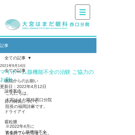
記事
全ての記事
2021年9月14日
全ての記事
マイボーム腺機能不全の治験 ご協力の
お願い
医院からのお願い
更新日：
2022年4月12日
診療案内
こんにちは。
大宮はまだ眼科西口分院
目の病気について
院長の福岡詩麻です。
ドライアイ
霰粒腫
※2022年4月に
マイボーム腺機能不全
募集終了いたしました。