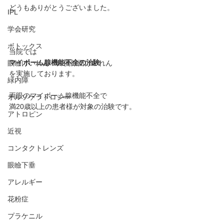
どうもありがとうございました。
IPL
学会研究
ボトックス
当院では
マイボーム腺機能不全の治験
眼瞼けいれん・片側顔面けいれん
を実施しております。
緑内障
両眼のマイボーム腺機能不全で
オルソケラトロジー
満20歳以上の患者様が対象の治験です。
アトロピン
近視
コンタクトレンズ
眼瞼下垂
アレルギー
花粉症
プラケニル