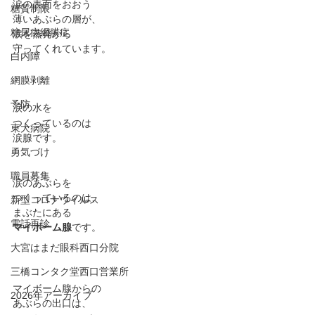
涙の表面をおおう﻿
糖質制限
薄いあぶらの層が、﻿
糖尿病網膜症
涙を蒸発から﻿
守ってくれています。﻿
白内障
網膜剥離
予防
涙の水を﻿
つくっているのは﻿
東大病院
涙腺です。﻿
勇気づけ
職員募集
涙のあぶらを﻿
つくっているのは、﻿
新型コロナウイルス
まぶたにある﻿
電話再診
マイボーム腺
です。﻿
大宮はまだ眼科西口分院
三橋コンタク堂西口営業所
マイボーム腺からの
2026年アーカイブ
あぶらの出口は、