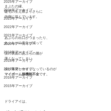
2025年アーカイブ
まぶたの縁、
2024年アーカイブ
睫毛の生え際よりさらに
内側に並んでいます。
2023年アーカイブ
2022年アーカイブ
2021年アーカイブ
あぶらの出口がつまったり、
あぶらがの産生が減って
2020年アーカイブ
2019年アーカイブ
涙の表面のあぶらの層が
薄くなってしまい
2018年アーカイブ
涙が蒸発しやすくなっている﻿のが
2017年アーカイブ
マイボーム腺機能不全
です。
2016年アーカイブ
2015年アーカイブ
ドライアイは、