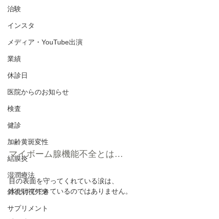
治験
インスタ
メディア・YouTube出演
業績
休診日
医院からのお知らせ
検査
健診
加齢黄斑変性
マイボーム腺機能不全とは…
結膜炎
湿潤療法
目の表面を守ってくれている涙は、
水だけでできているのではありません。
斜視弱視外来
サプリメント