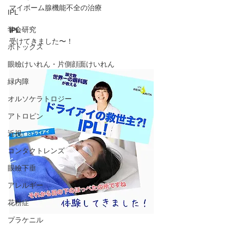
マイボーム腺機能不全の治療
IPL
学会研究
IPL
受けてきました〜！
ボトックス
眼瞼けいれん・片側顔面けいれん
緑内障
オルソケラトロジー
アトロピン
近視
コンタクトレンズ
眼瞼下垂
アレルギー
花粉症
プラケニル