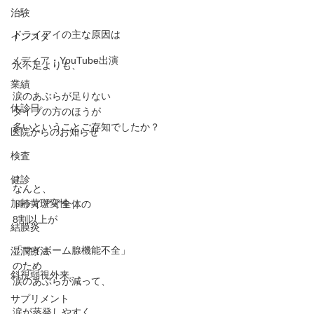
治験
ドライアイの主な原因は
インスタ
メディア・YouTube出演
水不足よりも、
業績
涙のあぶらが足りない
休診日
タイプの方のほうが
多いということご存知でしたか？
医院からのお知らせ
検査
健診
なんと、
加齢黄斑変性
ドライアイ全体の
8割以上が
結膜炎
「マイボーム腺機能不全」
湿潤療法
のため
斜視弱視外来
涙のあぶらが減って、
サプリメント
涙が蒸発しやすく