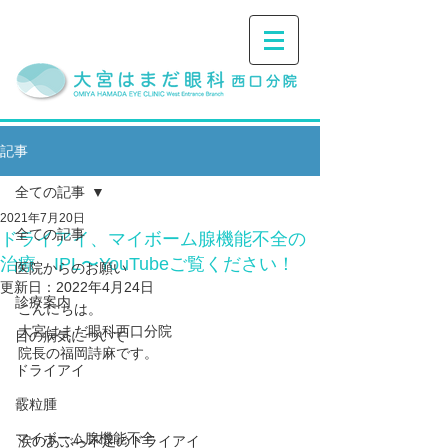
記事
全ての記事
2021年7月20日
全ての記事
ドライアイ、マイボーム腺機能不全の
治療 IPL〜YouTubeご覧ください！
医院からのお願い
更新日：
2022年4月24日
診療案内
こんにちは。
大宮はまだ眼科西口分院
目の病気について
院長の福岡詩麻です。
ドライアイ
霰粒腫
マイボーム腺機能不全
涙のあぶら不足のドライアイ