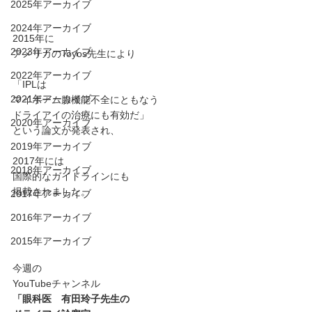
2025年アーカイブ
2024年アーカイブ
2015年に
2023年アーカイブ
アメリカのToyos先生により
2022年アーカイブ
「IPLは
2021年アーカイブ
マイボーム腺機能不全にともなう
ドライアイの治療にも有効だ」
2020年アーカイブ
という論文が発表され、
2019年アーカイブ
2017年には
2018年アーカイブ
国際的なガイドラインにも
掲載されました。
2017年アーカイブ
2016年アーカイブ
2015年アーカイブ
今週の
YouTubeチャンネル
「眼科医　有田玲子先生の