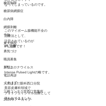
糖質制限
なってしまっているのです。
糖尿病網膜症
白内障
網膜剥離
このマイボーム腺機能不全の
予防
治療法として、
注目されているのが
東大病院
IPL治療
です！
勇気づけ
職員募集
IPLは、
新型コロナウイルス
Intense Pulsed Lightの略です。
電話再診
これまで
大宮はまだ眼科西口分院
美容皮膚科領域で
三橋コンタク堂西口営業所
フォトフェイシャル治療として
使われてきました。
2026年アーカイブ